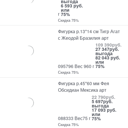
выгода
6 593 руб.
или
г
75%
Скидка 75%
Фигурка р.13*14 см Тигр Агат
с Жеодой Бразилия арт
109 390
руб.
27 347
руб.
выгода
82 043 руб.
или
095796 Вес 960 г
75%
Скидка 75%
Фигурка р.45*60 мм Фея
Обсидиан Мексика арт
22 790
руб.
5 697
руб.
выгода
17 093 руб.
или
088333 Вес75 г
75%
Скидка 75%