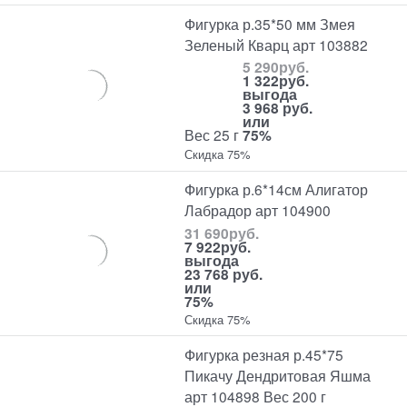
Фигурка р.35*50 мм Змея
Зеленый Кварц арт 103882
5 290
руб.
1 322
руб.
выгода
3 968 руб.
или
Вес 25 г
75%
Скидка 75%
Фигурка р.6*14см Алигатор
Лабрадор арт 104900
31 690
руб.
7 922
руб.
выгода
23 768 руб.
или
75%
Скидка 75%
Фигурка резная р.45*75
Пикачу Дендритовая Яшма
арт 104898 Вес 200 г