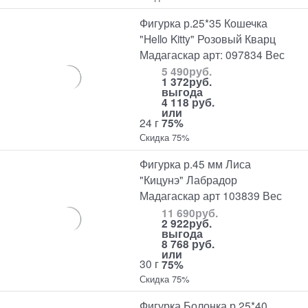
Фигурка р.25*35 Кошечка
"Hello Kitty" Розовый Кварц
Мадагаскар арт: 097834 Вес
5 490
руб.
1 372
руб.
выгода
4 118 руб.
или
24 г
75%
Скидка 75%
Фигурка р.45 мм Лиса
"Кицунэ" Лабрадор
Мадагаскар арт 103839 Вес
11 690
руб.
2 922
руб.
выгода
8 768 руб.
или
30 г
75%
Скидка 75%
Фигурка Болонка р.25*40