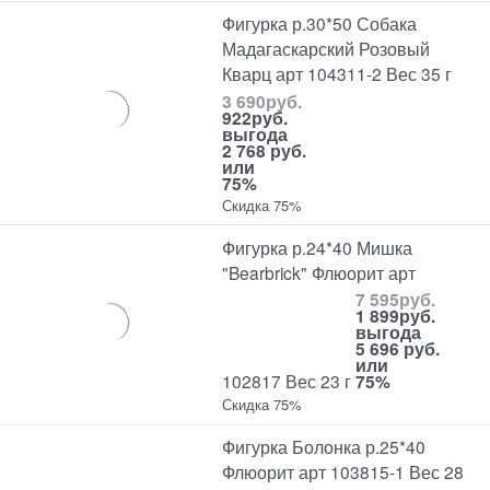
Фигурка р.30*50 Собака
Мадагаскарский Розовый
Кварц арт 104311-2 Вес 35 г
3 690
руб.
922
руб.
выгода
2 768 руб.
или
75%
Скидка 75%
Фигурка р.24*40 Мишка
"Bearbrick" Флюорит арт
7 595
руб.
1 899
руб.
выгода
5 696 руб.
или
102817 Вес 23 г
75%
Скидка 75%
Фигурка Болонка р.25*40
Флюорит арт 103815-1 Вес 28