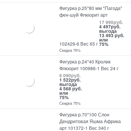
Фигурка р.25*80 мм "Пагода"
фен-шуй Флюорит арт
17 990
руб.
4 497
руб.
выгода
13 493 руб.
или
102429-6 Вес 65 г
75%
Скидка 75%
Фигурка р.24*40 Кролик
Флюорит 100986-1 Вес 24 г
6 090
руб.
1 522
руб.
выгода
4 568 руб.
или
75%
Скидка 75%
Фигурка р.70*100 Слон
Дендритовая Яшма Африка
арт 101372-1 Вес 340 г