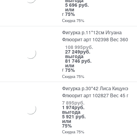
выгода
5 696 руб.
или
г
75%
Скидка 75%
Фигурка р.11*12см Игуана
Флюорит арт 102398 Вес 360
108 995
руб.
27 249
руб.
выгода
81 746 руб.
или
г
75%
Скидка 75%
Фигурка р.30*42 Лиса Кицунэ
Флюорит арт 102827 Вес 45 г
7 895
руб.
1 974
руб.
выгода
5 921 руб.
или
75%
Скидка 75%