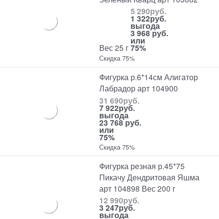
5 290
руб.
1 322
руб.
выгода
3 968 руб.
или
Вес 25 г
75%
Скидка 75%
Фигурка р.6*14см Алигатор
Лабрадор арт 104900
31 690
руб.
7 922
руб.
выгода
23 768 руб.
или
75%
Скидка 75%
Фигурка резная р.45*75
Пикачу Дендритовая Яшма
арт 104898 Вес 200 г
12 990
руб.
3 247
руб.
выгода