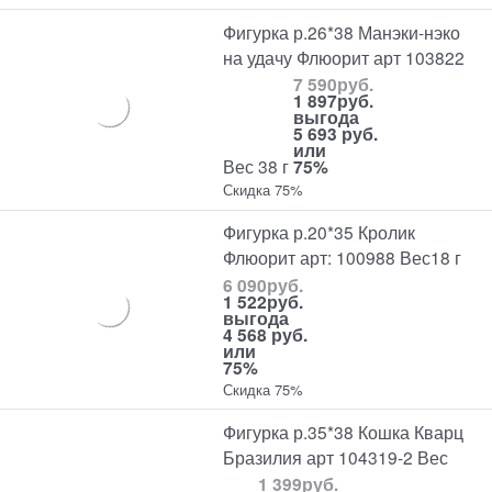
Фигурка р.26*38 Манэки-нэко
на удачу Флюорит арт 103822
7 590
руб.
1 897
руб.
выгода
5 693 руб.
или
Вес 38 г
75%
Скидка 75%
Фигурка р.20*35 Кролик
Флюорит арт: 100988 Вес18 г
6 090
руб.
1 522
руб.
выгода
4 568 руб.
или
75%
Скидка 75%
Фигурка р.35*38 Кошка Кварц
Бразилия арт 104319-2 Вес
1 399
руб.