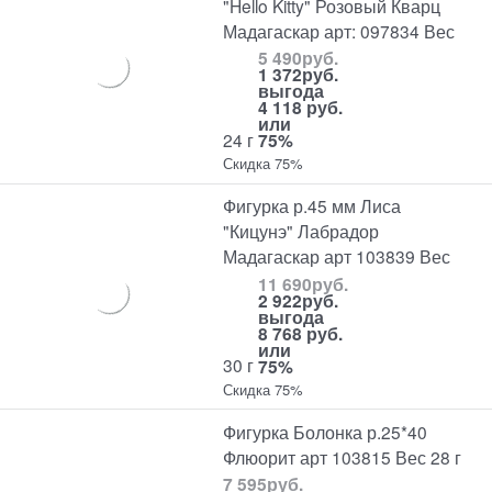
"Hello Kitty" Розовый Кварц
Мадагаскар арт: 097834 Вес
5 490
руб.
1 372
руб.
выгода
4 118 руб.
или
24 г
75%
Скидка 75%
Фигурка р.45 мм Лиса
"Кицунэ" Лабрадор
Мадагаскар арт 103839 Вес
11 690
руб.
2 922
руб.
выгода
8 768 руб.
или
30 г
75%
Скидка 75%
Фигурка Болонка р.25*40
Флюорит арт 103815 Вес 28 г
7 595
руб.