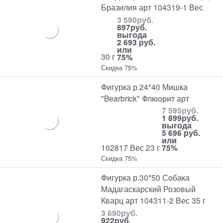
Бразилия арт 104319-1 Вес
3 590
руб.
897
руб.
выгода
2 693 руб.
или
30 г
75%
Скидка 75%
Фигурка р.24*40 Мишка
"Bearbrick" Флюорит арт
7 595
руб.
1 899
руб.
выгода
5 696 руб.
или
102817 Вес 23 г
75%
Скидка 75%
Фигурка р.30*50 Собака
Мадагаскарский Розовый
Кварц арт 104311-2 Вес 35 г
3 690
руб.
922
руб.