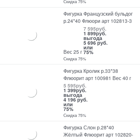
Скидка 75%
Фигурка Французский бульдог
р.24*40 Флюори арт 102813-3
7 595
руб.
1 899
руб.
выгода
5 696 руб.
или
Вес 25 г
75%
Скидка 75%
Фигурка Кролик р.33*38
Флюорит арт 100981 Вес 40 г
5 595
руб.
1 399
руб.
выгода
4 196 руб.
или
75%
Скидка 75%
Фигурка Слон р.28*40
Жёлтый Флюорит арт 102820-