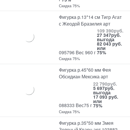
Скидка 75%
Фигурка р.13*14 см Тигр Агат
с Жеодой Бразилия арт
109 390
руб.
27 347
руб.
выгода
82 043 руб.
или
095796 Вес 960 г
75%
Скидка 75%
Фигурка р.45*60 мм Фея
Обсидиан Мексика арт
22 790
руб.
5 697
руб.
выгода
17 093 руб.
или
088333 Вес75 г
75%
Скидка 75%
Фигурка р.35*50 мм Змея
Зеленый Кварц арт 103882