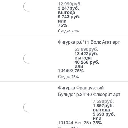
12 990
руб.
3 247
руб.
выгода
9 743 руб.
или
75%
Скидка 75%
Фигурка р.8*11 Волк Агат арт
53 690
руб.
13 422
руб.
выгода
40 268 руб.
или
104902
75%
Скидка 75%
Фигурка Французский
Бульдог р.24*40 Флюорит арт
7 590
руб.
1 897
руб.
выгода
5 693 руб.
или
101044 Вес 25 г
75%