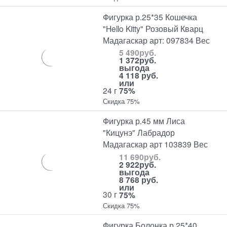
Фигурка р.25*35 Кошечка
"Hello Kitty" Розовый Кварц
Мадагаскар арт: 097834 Вес
5 490
руб.
1 372
руб.
выгода
4 118 руб.
или
24 г
75%
Скидка 75%
Фигурка р.45 мм Лиса
"Кицунэ" Лабрадор
Мадагаскар арт 103839 Вес
11 690
руб.
2 922
руб.
выгода
8 768 руб.
или
30 г
75%
Скидка 75%
Фигурка Болонка р.25*40