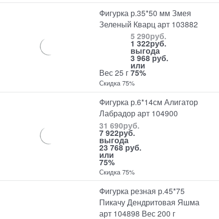
Фигурка р.35*50 мм Змея
Зеленый Кварц арт 103882
5 290
руб.
1 322
руб.
выгода
3 968 руб.
или
Вес 25 г
75%
Скидка 75%
Фигурка р.6*14см Алигатор
Лабрадор арт 104900
31 690
руб.
7 922
руб.
выгода
23 768 руб.
или
75%
Скидка 75%
Фигурка резная р.45*75
Пикачу Дендритовая Яшма
арт 104898 Вес 200 г