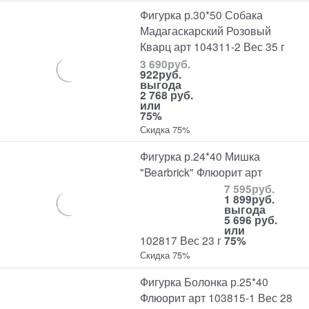
Фигурка р.30*50 Собака
Мадагаскарский Розовый
Кварц арт 104311-2 Вес 35 г
3 690
руб.
922
руб.
выгода
2 768 руб.
или
75%
Скидка 75%
Фигурка р.24*40 Мишка
"Bearbrick" Флюорит арт
7 595
руб.
1 899
руб.
выгода
5 696 руб.
или
102817 Вес 23 г
75%
Скидка 75%
Фигурка Болонка р.25*40
Флюорит арт 103815-1 Вес 28