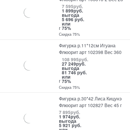
7 595
руб.
1 899
руб.
выгода
5 696 руб.
или
г
75%
Скидка 75%
Фигурка р.11*12см Игуана
Флюорит арт 102398 Вес 360
108 995
руб.
27 249
руб.
выгода
81 746 руб.
или
г
75%
Скидка 75%
Фигурка р.30*42 Лиса Кицунэ
Флюорит арт 102827 Вес 45 г
7 895
руб.
1 974
руб.
выгода
5 921 руб.
или