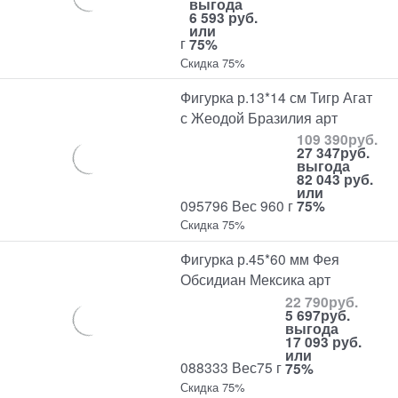
выгода
6 593 руб.
или
г
75%
Скидка 75%
Фигурка р.13*14 см Тигр Агат
с Жеодой Бразилия арт
109 390
руб.
27 347
руб.
выгода
82 043 руб.
или
095796 Вес 960 г
75%
Скидка 75%
Фигурка р.45*60 мм Фея
Обсидиан Мексика арт
22 790
руб.
5 697
руб.
выгода
17 093 руб.
или
088333 Вес75 г
75%
Скидка 75%