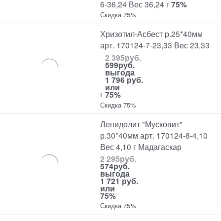
6-36,24 Вес 36,24 г
75%
Скидка 75%
Хризотил-Асбест р.25*40мм
арт. 170124-7-23,33 Вес 23,33
2 395
руб.
599
руб.
выгода
1 796 руб.
или
г
75%
Скидка 75%
Лепидолит "Мусковит"
р.30*40мм арт. 170124-8-4,10
Вес 4,10 г Мадагаскар
2 295
руб.
574
руб.
выгода
1 721 руб.
или
75%
Скидка 75%