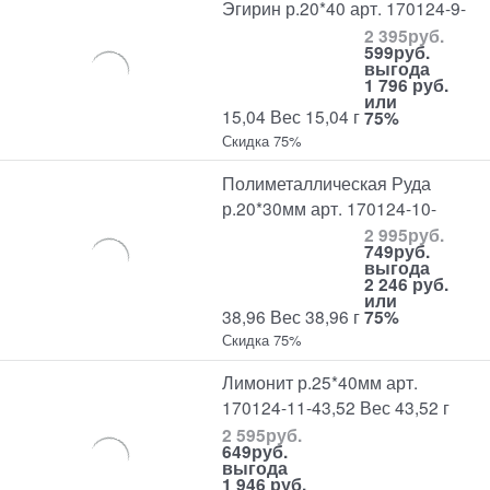
Эгирин р.20*40 арт. 170124-9-
2 395
руб.
599
руб.
выгода
1 796 руб.
или
15,04 Вес 15,04 г
75%
Скидка 75%
Полиметаллическая Руда
р.20*30мм арт. 170124-10-
2 995
руб.
749
руб.
выгода
2 246 руб.
или
38,96 Вес 38,96 г
75%
Скидка 75%
Лимонит р.25*40мм арт.
170124-11-43,52 Вес 43,52 г
2 595
руб.
649
руб.
выгода
1 946 руб.