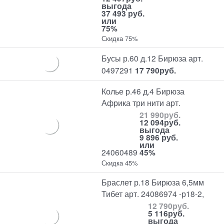
выгода
37 493 руб.
или
75%
Скидка 75%
Бусы р.60 д.12 Бирюза арт.
0497291
17 790
руб.
Колье р.46 д.4 Бирюза
Африка три нити арт.
21 990
руб.
12 094
руб.
выгода
9 896 руб.
или
24060489
45%
Скидка 45%
Браслет р.18 Бирюза 6,5мм
Тибет арт. 24086974 -р18-2,
12 790
руб.
5 116
руб.
выгода