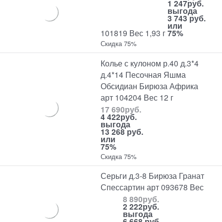
1 247
руб.
выгода
3 743 руб.
или
101819 Вес 1,93 г
75%
Скидка 75%
Колье с кулоном р.40 д.3*4
д.4*14 Песочная Яшма
Обсидиан Бирюза Африка
арт 104204 Вес 12 г
17 690
руб.
4 422
руб.
выгода
13 268 руб.
или
75%
Скидка 75%
Серьги д.3-8 Бирюза Гранат
Спессартин арт 093678 Вес
8 890
руб.
2 222
руб.
выгода
6 668 руб.