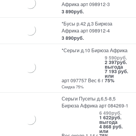
Африка арт 098912-3
3 890
руб.
*Бусы р.42 д.3 Бирюза
Африка арт 098912-4
3 890
руб.
*Серьги д.10 Бирюза Африка
9 590
руб.
2 397
руб.
выгода
7 193 руб.
или
арт 097757 Вес 6 г
75%
Скидка 75%
Серьги Пусеты д.6,5-8,5
Бирюза Африка арт 084269-1
6 490
руб.
1 622
руб.
выгода
4 868 руб.
или
Вес около 1,14 г
75%