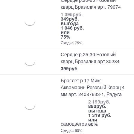
кварц Бразилия арт. 79674
1 395
руб.
349
руб.
выгода
1 046 руб.
или
75%
Скидка 75%
Сердце р.25-30 Розовый
кварц Бразилия арт 80284
399
руб.
Браслет р.17 Микс
Аквамарин Розовый Кварц 4
мм арт. 24087633-1, Радуга
2 199
руб.
880
руб.
выгода
1 319 руб.
или
самоцветов
60%
Скидка 60%