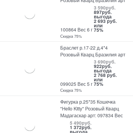
Розовый Кварц Бразилия арт
3 590
руб.
897
руб.
выгода
2 693 руб.
или
100864 Вес 6 г
75%
Скидка 75%
Браслет р.17-22 д.4*4
Розовый Кварц Бразилия арт
3 690
руб.
922
руб.
выгода
2 768 руб.
или
099025 Вес 5 г
75%
Скидка 75%
Фигурка р.25*35 Кошечка
"Hello Kitty" Розовый Кварц
Мадагаскар арт: 097834 Вес
5 490
руб.
1 372
руб.
выгода