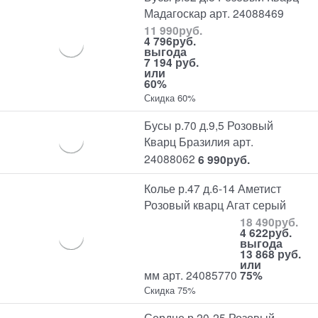
Мадагоскар арт. 24088469
11 990
руб.
4 796
руб.
выгода
7 194 руб.
или
60%
Скидка 60%
Бусы р.70 д.9,5 Розовый
Кварц Бразилия арт.
24088062
6 990
руб.
Колье р.47 д.6-14 Аметист
Розовый кварц Агат серый
18 490
руб.
4 622
руб.
выгода
13 868 руб.
или
мм арт. 24085770
75%
Скидка 75%
Сердце р.20-25 Розовый