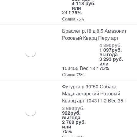
4 118 руб.
или
24 г
75%
Скидка 75%
Браслет р.18 д.8,5 Амазонит
Розовый Кварц Перу арт
4 390
руб.
1 097
руб.
выгода
3 293 руб.
или
103455 Вес 18 г
75%
Скидка 75%
Фигурка р.30*50 Собака
Мадагаскарский Розовый
Кварц арт 104311-2 Вес 35 г
3 690
руб.
922
руб.
выгода
2 768 руб.
или
75%