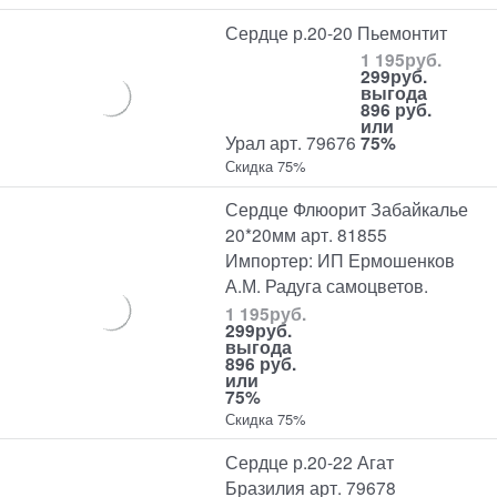
Сердце р.20-20 Пьемонтит
1 195
руб.
299
руб.
выгода
896 руб.
или
Урал арт. 79676
75%
Скидка 75%
Сердце Флюорит Забайкалье
20*20мм арт. 81855
Импортер: ИП Ермошенков
А.М. Радуга самоцветов.
1 195
руб.
299
руб.
выгода
896 руб.
или
75%
Скидка 75%
Сердце р.20-22 Агат
Бразилия арт. 79678