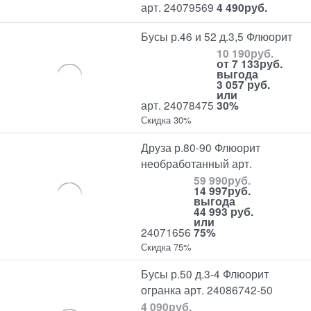
арт. 24079569
4 490
руб.
Бусы р.46 и 52 д.3,5 Флюорит
10 190
руб.
от
7 133
руб.
выгода
3 057 руб.
или
арт. 24078475
30%
Скидка 30%
Друза р.80-90 Флюорит
необработанный арт.
59 990
руб.
14 997
руб.
выгода
44 993 руб.
или
24071656
75%
Скидка 75%
Бусы р.50 д.3-4 Флюорит
огранка арт. 24086742-50
4 090
руб.