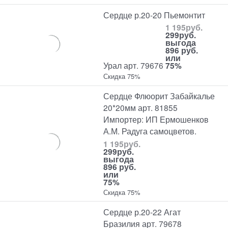
Сердце р.20-20 Пьемонтит
1 195
руб.
299
руб.
выгода
896 руб.
или
Урал арт. 79676
75%
Скидка 75%
Сердце Флюорит Забайкалье
20*20мм арт. 81855
Импортер: ИП Ермошенков
А.М. Радуга самоцветов.
1 195
руб.
299
руб.
выгода
896 руб.
или
75%
Скидка 75%
Сердце р.20-22 Агат
Бразилия арт. 79678