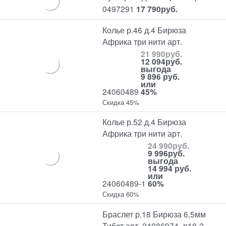
0497291
17 790
руб.
Колье р.46 д.4 Бирюза
Африка три нити арт.
21 990
руб.
12 094
руб.
выгода
9 896 руб.
или
24060489
45%
Скидка 45%
Колье р.52 д.4 Бирюза
Африка три нити арт.
24 990
руб.
9 996
руб.
выгода
14 994 руб.
или
24060489-1
60%
Скидка 60%
Браслет р.18 Бирюза 6,5мм
Тибет арт. 24086974 -р18-2,