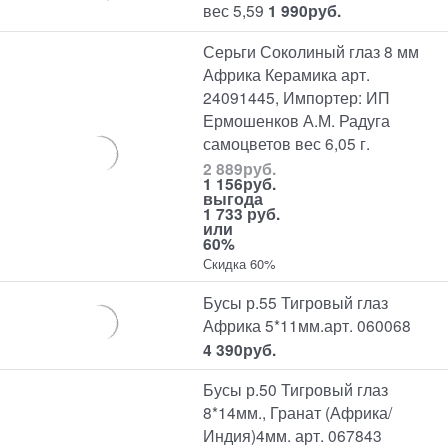
вес 5,59
1 990
руб.
Серьги Соколиный глаз 8 мм
Африка Керамика арт.
24091445, Импортер: ИП
Ермошенков А.М. Радуга
самоцветов вес 6,05 г.
2 889
руб.
1 156
руб.
выгода
1 733 руб.
или
60%
Скидка 60%
Бусы р.55 Тигровый глаз
Африка 5*11мм.арт. 060068
4 390
руб.
Бусы р.50 Тигровый глаз
8*14мм., Гранат (Африка/
Индия)4мм. арт. 067843