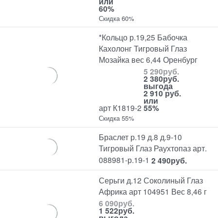
или
60%
Скидка 60%
*Кольцо р.19,25 Бабочка
Кахолонг Тигровый Глаз
Мозайка вес 6,44 Оренбург
5 290
руб.
2 380
руб.
выгода
2 910 руб.
или
арт К1819-2
55%
Скидка 55%
Браслет р.19 д.8 д.9-10
Тигровый Глаз Раухтопаз арт.
088981-р.19-1
2 490
руб.
Серьги д.12 Соколиный Глаз
Африка арт 104951 Вес 8,46 г
6 090
руб.
1 522
руб.
выгода