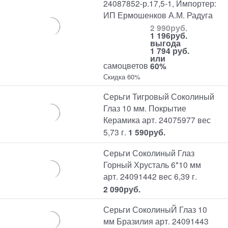
24087852-р.17,5-1, Импортер:
ИП Ермошенков А.М. Радуга
2 990
руб.
1 196
руб.
выгода
1 794 руб.
или
самоцветов
60%
Скидка 60%
Серьги Тигровый Соколиный
Глаз 10 мм. Покрытие
Керамика арт. 24075977 вес
5,73 г.
1 590
руб.
Серьги Соколиный Глаз
Горный Хрусталь 6*10 мм
арт. 24091442 вес 6,39 г.
2 090
руб.
Серьги СоколиныЙ Глаз 10
мм Бразилия арт. 24091443