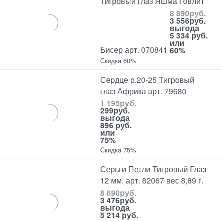
Тигровый глаз Яшма Говлит
8 890
руб.
3 556
руб.
выгода
5 334 руб.
или
Бисер арт. 070841
60%
Скидка 60%
Сердце р.20-25 Тигровый
глаз Африка арт. 79680
1 195
руб.
299
руб.
выгода
896 руб.
или
75%
Скидка 75%
Серьги Петли Тигровый Глаз
12 мм. арт. 82067 вес 8,89 г.
8 690
руб.
3 476
руб.
выгода
5 214 руб.