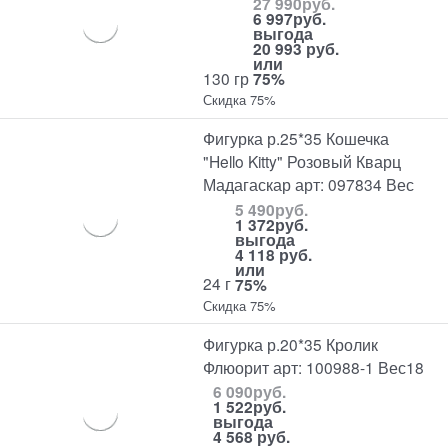
27 990
руб.
6 997
руб.
выгода
20 993 руб.
или
130 гр
75%
Скидка 75%
Фигурка р.25*35 Кошечка
"Hello Kitty" Розовый Кварц
Мадагаскар арт: 097834 Вес
5 490
руб.
1 372
руб.
выгода
4 118 руб.
или
24 г
75%
Скидка 75%
Фигурка р.20*35 Кролик
Флюорит арт: 100988-1 Вес18
6 090
руб.
1 522
руб.
выгода
4 568 руб.