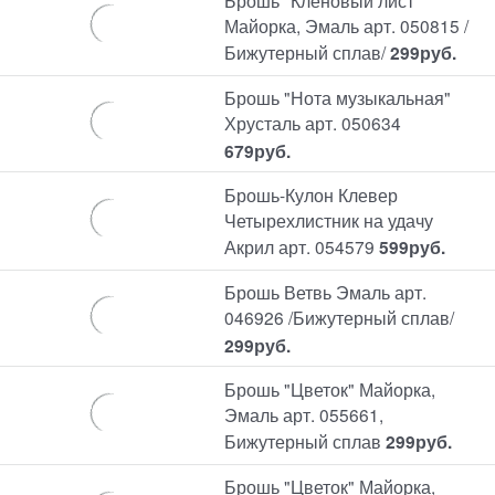
Майорка, Эмаль арт. 050815 /
Бижутерный сплав/
299
руб.
Брошь "Нота музыкальная"
Хрусталь арт. 050634
679
руб.
Брошь-Кулон Клевер
Четырехлистник на удачу
Акрил арт. 054579
599
руб.
Брошь Ветвь Эмаль арт.
046926 /Бижутерный сплав/
299
руб.
Брошь "Цветок" Майорка,
Эмаль арт. 055661,
Бижутерный сплав
299
руб.
Брошь "Цветок" Майорка,