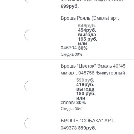
699
руб.
Брошь Рояль (Эмаль) арт.
649
руб.
454
руб.
выгода
195 руб.
или
045704
30%
Скидка 30%
Брошь "Цветок" Эмаль 40*45
мм.арт. 048756 /Бижутерный
599
руб.
419
руб.
выгода
180 руб.
или
сплав/
30%
Скидка 30%
БРОШЬ "СОБАКА" АРТ.
049373
399
руб.