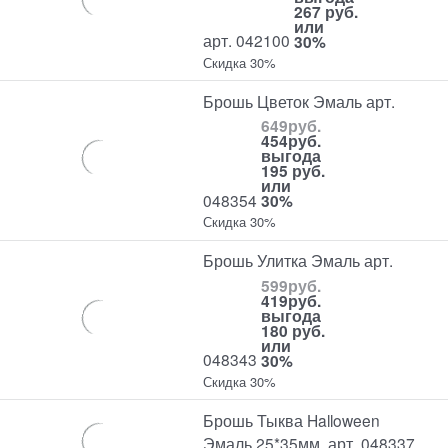
267 руб.
или
арт. 042100
30%
Скидка 30%
Брошь Цветок Эмаль арт.
649
руб.
454
руб.
выгода
195 руб.
или
048354
30%
Скидка 30%
Брошь Улитка Эмаль арт.
599
руб.
419
руб.
выгода
180 руб.
или
048343
30%
Скидка 30%
Брошь Тыква Halloween
Эмаль 25*35мм. арт. 048337