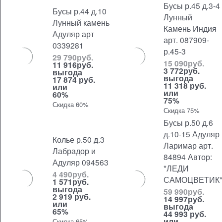
Бусы р.45 д.3-4
Бусы р.44 д.10
Лунный
Лунный камень
Камень Индия
Адуляр арт
арт. 087909-
0339281
р.45-3
29 790
руб.
15 090
руб.
11 916
руб.
3 772
руб.
выгода
выгода
17 874 руб.
11 318 руб.
или
или
60%
75%
Скидка 60%
Скидка 75%
Бусы р.50 д.6
д.10-15 Адуляр
Колье р.50 д.3
Ларимар арт.
Лабрадор и
84894 Автор:
Адуляр 094563
*ЛЕДИ
4 490
руб.
САМОЦВЕТИК
1 571
руб.
выгода
59 990
руб.
2 919 руб.
14 997
руб.
или
выгода
65%
44 993 руб.
или
Скидка 65%