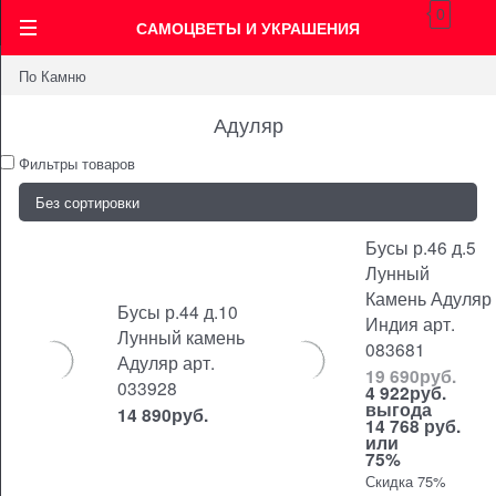
0
САМОЦВЕТЫ И УКРАШЕНИЯ
По Камню
Адуляр
Фильтры товаров
Бусы р.46 д.5
Лунный
Камень Адуляр
Бусы р.44 д.10
Индия арт.
Лунный камень
083681
Адуляр арт.
19 690
руб.
033928
4 922
руб.
выгода
14 890
руб.
14 768 руб.
или
75%
Скидка 75%