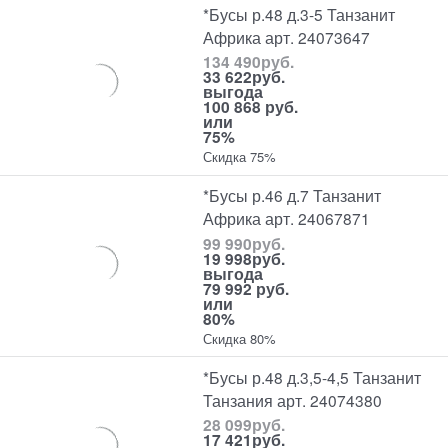
*Бусы р.48 д.3-5 Танзанит
Африка арт. 24073647
134 490
руб.
33 622
руб.
выгода
100 868 руб.
или
75%
Скидка 75%
*Бусы р.46 д.7 Танзанит
Африка арт. 24067871
99 990
руб.
19 998
руб.
выгода
79 992 руб.
или
80%
Скидка 80%
*Бусы р.48 д.3,5-4,5 Танзанит
Танзания арт. 24074380
28 099
руб.
17 421
руб.